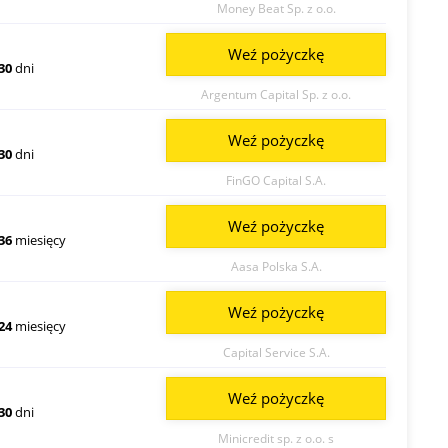
Money Beat Sp. z o.o.
Weź pożyczkę
30
dni
Argentum Capital Sp. z o.o.
Weź pożyczkę
30
dni
FinGO Capital S.A.
Weź pożyczkę
36
miesięcy
Aasa Polska S.A.
Weź pożyczkę
24
miesięcy
Capital Service S.A.
Weź pożyczkę
30
dni
Minicredit sp. z o.o. s