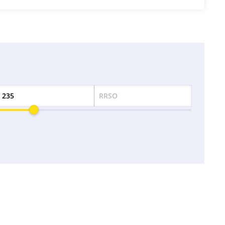
RRSO
Odsetek