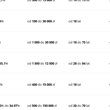
,7
%
od
500
do
15 000
zł
od
19
do
75
lat
5
%
od
100
do
30 000
zł
od
18
lat
%
od
1 000
do
30 000
zł
od
18
do
75
lat
55,1
%
od
1 500
do
12 000
zł
od
28
do
84
lat
9
%
od
400
do
15 000
zł
od
18
lat
0
% do
34.97
%
od
500
do
150 000
zł
od
20
do
70
lat