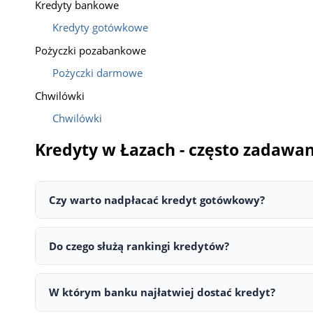
Kredyty bankowe
Kredyty gotówkowe
Pożyczki pozabankowe
Pożyczki darmowe
Chwilówki
Chwilówki
Kredyty w Łazach - często zadawa
Czy warto nadpłacać kredyt gotówkowy?
Tak — wcześniejsza spłata lub nadpłata kredytu pozwal
dodatkowych.
Do czego służą rankingi kredytów?
Rankingi kredytów umożliwiają szybkie porównanie ofert
wybrać najkorzystniejszą ofertę.
W którym banku najłatwiej dostać kredyt?