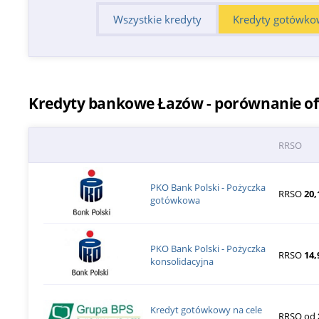
Wszystkie kredyty
Kredyty gotówko
Kredyty bankowe Łazów - porównanie of
RRSO
PKO Bank Polski - Pożyczka
RRSO
20,
gotówkowa
PKO Bank Polski - Pożyczka
RRSO
14,
konsolidacyjna
Kredyt gotówkowy na cele
RRSO od