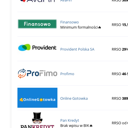
AvaFin
RRSO
309
Finansowo
RRSO
15,
Minimum formalności🔥
Provident Polska SA
RRSO
29
Profimo
RRSO
46
-
Online Gotowka
RRSO
38
Pan Kredyt
RRSO od
Brak wpisu w BIK🔥