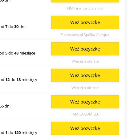
30
dni
KIM Finance Sp. z o.o.
Weź pożyczkę
od
7
do
30
dni
Finansowo.pl Spółka Akcyjna
Weź pożyczkę
od
5
do
48
miesiące
Więcej o ofercie
Weź pożyczkę
od
12
do
18
miesięcy
Więcej o ofercie
Weź pożyczkę
65
dni
TAMGACOM LLC
Weź pożyczkę
od
1
do
120
miesięcy