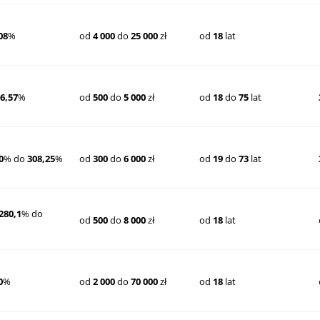
08
%
od
4 000
do
25 000
zł
od
18
lat
6,57
%
od
500
do
5 000
zł
od
18
do
75
lat
0
% do
308,25
%
od
300
do
6 000
zł
od
19
do
73
lat
280,1
% do
od
500
do
8 000
zł
od
18
lat
0
%
od
2 000
do
70 000
zł
od
18
lat