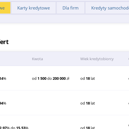
we
Karty kredytowe
Dla firm
Kredyty samocho
ert
Kwota
Wiek kredytobiorcy
14
%
od
1 500
do
200 000
zł
od
18
lat
94
%
od
18
lat
2,97
% do
15,53
%
od
18
lat