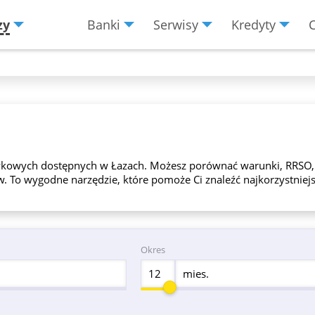
zy
Banki
Serwisy
Kredyty
Menu
Burger
tówkowych dostępnych w Łazach. Możesz porównać warunki, RRSO,
. To wygodne narzędzie, które pomoże Ci znaleźć najkorzystniejs
Okres
mies.