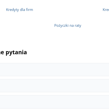
Kredyty dla firm
Kre
Pożyczki na raty
ne pytania
a zmniejszyć całkowity koszt zobowiązania. W wielu przypadkac
 różnych banków w jednym miejscu. Dzięki nim można sprawdzić 