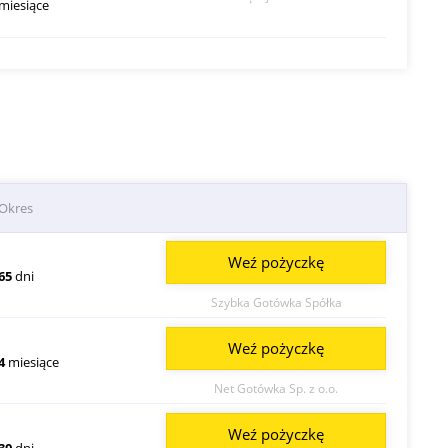
miesiące
Okres
Weź pożyczkę
65
dni
Szybka Gotówka Spółka
Weź pożyczkę
4
miesiące
Net Gotówka Sp. z o.o.
Weź pożyczkę