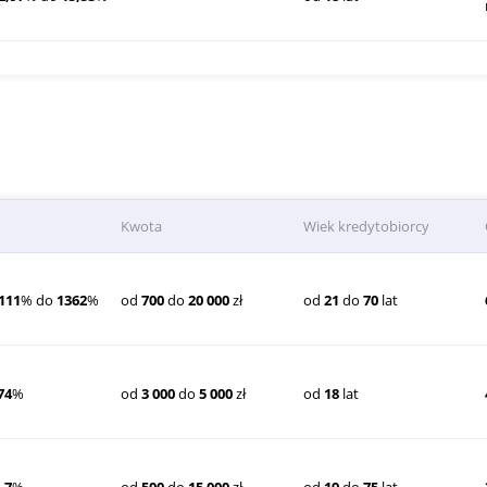
Kwota
Wiek kredytobiorcy
111
% do
1362
%
od
700
do
20 000
zł
od
21
do
70
lat
74
%
od
3 000
do
5 000
zł
od
18
lat