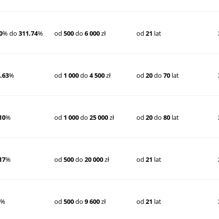
0
% do
311.74
%
od
500
do
6 000
zł
od
21
lat
.63
%
od
1 000
do
4 500
zł
od
20
do
70
lat
10
%
od
1 000
do
25 000
zł
od
20
do
80
lat
17
%
od
500
do
20 000
zł
od
21
lat
8
%
od
500
do
9 600
zł
od
21
lat