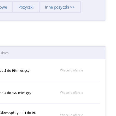
dowe
Pożyczki
Inne pożyczki >>
Okres
od
2
do
96
miesięcy
Więcej o ofercie
od
2
do
120
miesięcy
Więcej o ofercie
Okres spłaty od
1
do
96
Więcej o ofercie