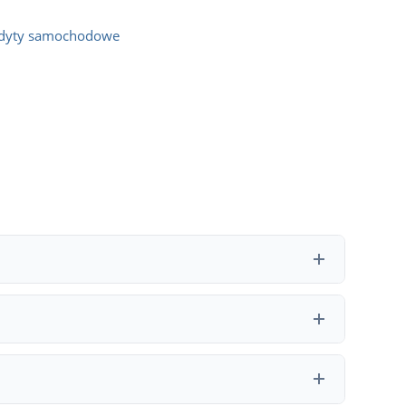
dyty samochodowe
h bank ma obowiązek zwrócić część prowizji i kosztów
oprocentowanie, RRSO i dodatkowe koszty, a następnie