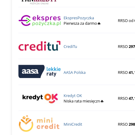
EkspresPozyczka
RRSO od
Pierwsza za darmo🔥
CrediTu
RRSO
297
AASA Polska
RRSO
41,
Kredyt OK
RRSO
47,
Niska rata miesięczn🔥
MiniCredit
RRSO
29