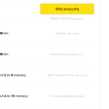
Weź pożyczkę
PROFI CREDIT Polska S.A.
30
dni
Zaliczka sp. z o.o.
30
dni
Aventus Group Sp z o.o.
od
2
do
6
miesięcy
Blue Finance Polska sp. z o.o.
od
4
do
72
miesięcy
AS Inbank Spółka Akcyjna