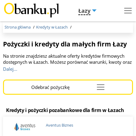
Łazy
Menu
Burger
Strona główna
Kredyty w Łazach
Pożyczki i kredyty dla małych firm Łazy
Na stronie znajdziesz aktualne oferty kredytów firmowych
dostępnych w Łazach. Możesz porównać warunki, kwoty oraz
okresy spłaty oferowane przez różne banki. Kwota do 1 000
Dalej...
000 zł, okres kredytowania od 2 do 36 miesięcy. To idealne
miejsce dla przedsiębiorców szukających korzystnego
finansowania. Wybierz optymalną dla Ciebie ofertę, kliknij link
Odebrać pożyczkę
Menu
i wypełnij wniosek online. Otrzymaj szybką a korzystną
Burger
decyzję!
Kredyty i pożyczki pozabankowe dla firm w Łazach
Aventus Biznes