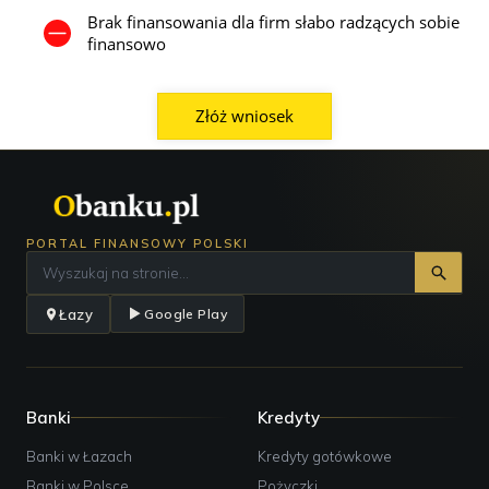
Brak finansowania dla firm słabo radzących sobie
finansowo
Złóż wniosek
PORTAL FINANSOWY POLSKI
Łazy
Google Play
Banki
Kredyty
Banki w Łazach
Kredyty gotówkowe
Banki w Polsce
Pożyczki