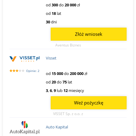
od
300
do
20 000
zł
od
18
lat
30
dni
Złóż wniosek
Aventus Biznes
Visset
Opinie: 2
od
15 000
do
200 000
zł
od
20
do
75
lat
3
,
6
,
9
lub
12
miesięcy
Weź pożyczkę
VISSET Sp. z o.o. z
Auto Kapital