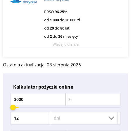
RRSO
96.25
%
od
1 000
do
20 000
zł
od
20
do
80
lat
od
2
do
36
miesięcy
Więcej o ofercie
Ostatnia aktualizacja: 08 sierpnia 2026
Kalkulator pożyczki online
zł
Kwota
dni
Okres