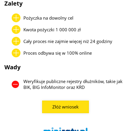
Zalety
finansowania nawet na kwoty powyżej 1 mln zł, szczególnie w
formie faktoringu lub finansowania celowego (np. zakup sprzętu,
towaru).
Pożyczka na dowolny cel
Warto jednak pamiętać, że im wyższa kwota, tym większe
Kwota pożyczki 1 000 000 zł
wymagania dotyczące dokumentów (np. KPiR, deklaracje VAT,
wyciągi bankowe), a także konieczność posiadania stażu
Cały proces nie zajmie więcej niż 24 godziny
działalności – zwykle min. 6–12 miesięcy. W przypadku
Proces odbywa się w 100% online
młodszych firm lub słabej historii finansowej limity będą niższe, a
oprocentowanie wyższe.
Wady
Weryfikuje publiczne rejestry dłużników, takie jak
BIK, BIG InfoMonitor oraz KRD
Złóż wniosek