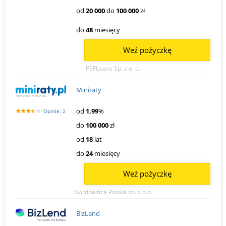
od
20 000
do
100 000
zł
do
48
miesięcy
Weź pożyczkę
PSFLoans Sp. z o. o.
Miniraty
od
1,99
%
Opinie: 2
do
100 000
zł
od
18
lat
do
24
miesięcy
Weź pożyczkę
Nordbaltica Polska sp. z o.o.
BizLend