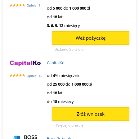
Opinie: 1
od
5 000
do
1 000 000
zł
od
18
lat
3
,
6
,
9
,
12
miesięcy
Weź pożyczkę
BizLend Sp. z o.o.
CapitalKo
od
4
% miesięcznie
Opinie: 15
od
25 000
do
1 000 000
zł
od
18
lat
do
18
miesięcy
Złóż wniosek
Więcej o ofercie
Boss Pożyczka